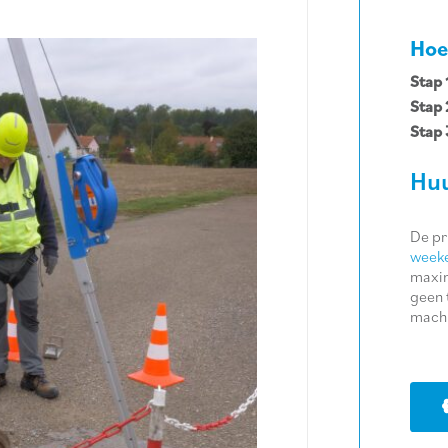
Hoe
Stap 
Stap 
Stap 
Huu
De pr
weeke
maxim
geen 
machi