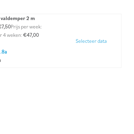
 valdemper 2 m
€7,50
Prijs per week:
er 4 weken:
€47,00
Selecteer data
1.8a
m