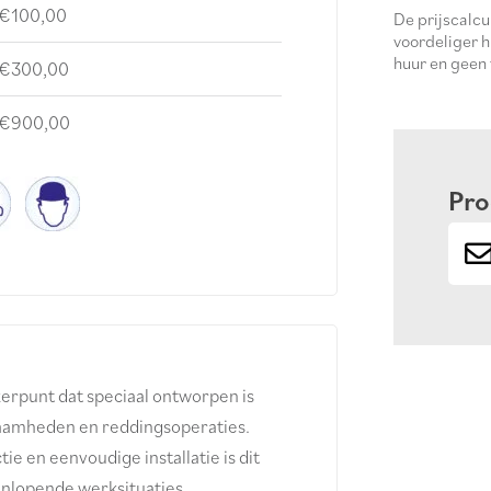
€100,00
De prijscalc
voordeliger h
huur en geen
€300,00
€900,00
Pro
kerpunt dat speciaal ontworpen is
zaamheden en reddingsoperaties.
e en eenvoudige installatie is dit
enlopende werksituaties.