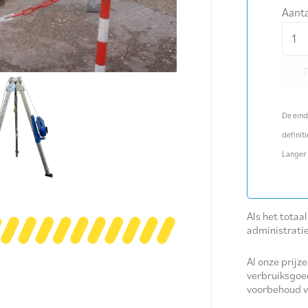
Aanta
Drie
-
mobi
anke
aanta
De eind
definiti
Langer
Als het totaa
administrati
Al onze prijze
verbruiksgoe
voorbehoud v