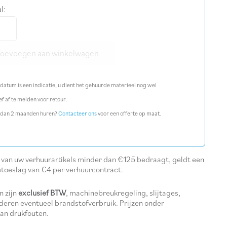
l:
poot
el
Toevoegen aan winkelwagen
rpunt
l
datum is een indicatie, u dient het gehuurde materieel nog wel
ef af te melden voor retour.
 dan 2 maanden huren?
Contacteer ons
voor een offerte op maat.
l van uw verhuurartikels minder dan €125 bedraagt, geldt een
etoeslag van €4 per verhuurcontract.
n zijn
exclusief BTW
, machinebreukregeling, slijtages,
deren eventueel brandstofverbruik. Prijzen onder
an drukfouten.