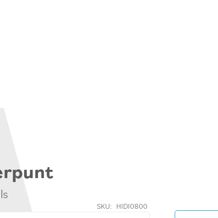
erpunt
ls
SKU:
HIDI0800