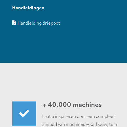
Handleidingen
Handleiding driepoot
+ 40.000 machines
Laat u inspireren door een compleet
aanbod van machines voor bouw, tuin