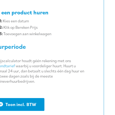
 een product huren
1:
Kies een datum
2:
Klik op Bereken Prijs
3:
Toevoegen aan winkelwagen
rperiode
ijscalculator houdt géén rekening met ons
ndtarief
waarbij u voordeliger huurt. Huurt u
aal 24 uur, dan betaalt u slechts één dag huur en
twee dagen zoals bij de meeste
neverhuurbedrijven.
BTW