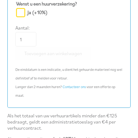
Wenst u een huurverzekering?
Ja
(+10%)
Aantal:
Dop
slagmoersleutel
Toevoegen aan winkelwagen
M
59
De einddatum is een indicatie, u dient het gehuurde materieel nog wel
(1")
definitief af te melden voor retour.
aantal
Langer dan 2 maanden huren?
Contacteer ons
voor een offerte op
maat.
Als het totaal van uw verhuurartikels minder dan €125
bedraagt, geldt een administratietoeslag van €4 per
verhuurcontract.