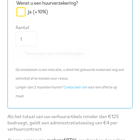
Wenst u een huurverzekering?
Ja
(+10%)
Aantal:
Dop
slagmoersleutel
Toevoegen aan winkelwagen
M
54
De einddatum is een indicatie, u dient het gehuurde materieel nog wel
(1")
definitief af te melden voor retour.
aantal
Langer dan 2 maanden huren?
Contacteer ons
voor een offerte op
maat.
Als het totaal van uw verhuurartikels minder dan €125
bedraagt, geldt een administratietoeslag van €4 per
verhuurcontract.
Al onze prijzen zijn
exclusief BTW
, machinebreukregeling,