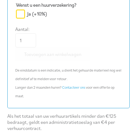
Wenst u een huurverzekering?
Ja
(+10%)
Aantal:
Dop
slagmoersleutel
Toevoegen aan winkelwagen
M
44
De einddatum is een indicatie, u dient het gehuurde materieel nog wel
(1")
definitief af te melden voor retour.
aantal
Langer dan 2 maanden huren?
Contacteer ons
voor een offerte op
maat.
Als het totaal van uw verhuurartikels minder dan €125
bedraagt, geldt een administratietoeslag van €4 per
verhuurcontract.