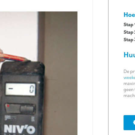
Hoe
Stap 
Stap 
Stap 
Huu
De pr
weeke
maxim
geen 
machi