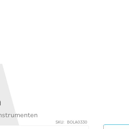
m
instrumenten
SKU:
BOLA0330