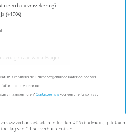
t u een huurverzekering?
Ja
(+10%)
l:
ale
rpasdarm
l
Toevoegen aan winkelwagen
datum is een indicatie, u dient het gehuurde materieel nog wel
ef af te melden voor retour.
 dan 2 maanden huren?
Contacteer ons
voor een offerte op maat.
l van uw verhuurartikels minder dan €125 bedraagt, geldt een
etoeslag van €4 per verhuurcontract.