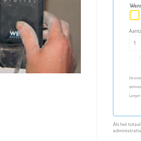
Wens
Aanta
Digit
wate
aanta
De eind
definiti
Langer
Als het totaa
administrati