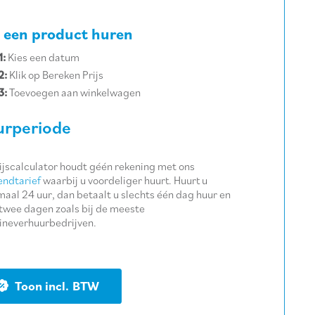
 een product huren
1:
Kies een datum
2:
Klik op Bereken Prijs
3:
Toevoegen aan winkelwagen
rperiode
ijscalculator houdt géén rekening met ons
ndtarief
waarbij u voordeliger huurt. Huurt u
aal 24 uur, dan betaalt u slechts één dag huur en
twee dagen zoals bij de meeste
neverhuurbedrijven.
BTW