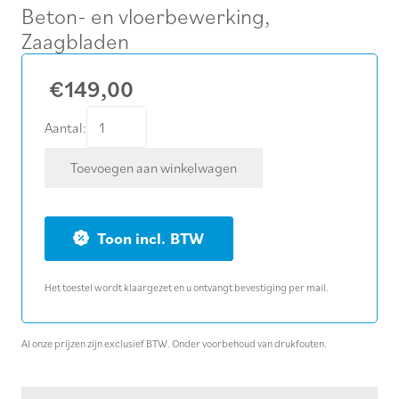
Beton- en vloerbewerking
,
Zaagbladen
€
149,00
Diamantzaagblad
Aantal:
Ø
Toevoegen aan winkelwagen
400
mm
universeel
BTW
aantal
Het toestel wordt klaargezet en u ontvangt bevestiging per mail.
Al onze prijzen zijn exclusief BTW. Onder voorbehoud van drukfouten.