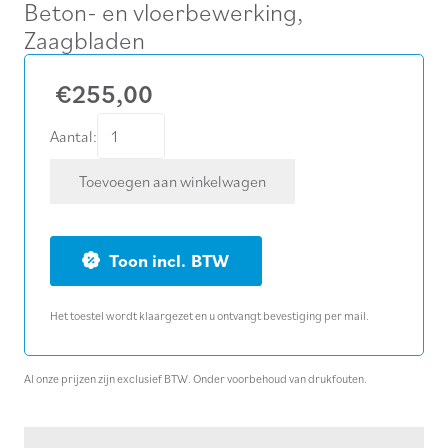
Beton- en vloerbewerking
,
Zaagbladen
€
255,00
Diamantzaagblad
Aantal:
Ø
Toevoegen aan winkelwagen
350
mm
universeel
BTW
aantal
Het toestel wordt klaargezet en u ontvangt bevestiging per mail.
Al onze prijzen zijn exclusief BTW. Onder voorbehoud van drukfouten.