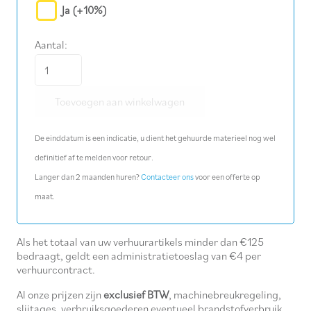
Ja
(+10%)
Aantal:
Brandweerslang
20
Toevoegen aan winkelwagen
m
ø
De einddatum is een indicatie, u dient het gehuurde materieel nog wel
3"
definitief af te melden voor retour.
aantal
Langer dan 2 maanden huren?
Contacteer ons
voor een offerte op
maat.
Als het totaal van uw verhuurartikels minder dan €125
bedraagt, geldt een administratietoeslag van €4 per
verhuurcontract.
Al onze prijzen zijn
exclusief BTW
, machinebreukregeling,
slijtages, verbruiksgoederen eventueel brandstofverbruik.