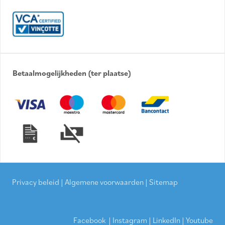
Betaalmogelijkheden (ter plaatse)
Privacy beleid
|
Algemene voorwaarden
|
Sitemap
Facebook
|
Instagram
|
LinkedIn
|
Youtube