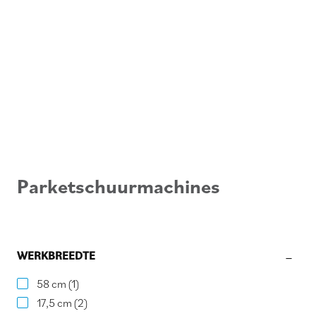
Parketschuurmachines
WERKBREEDTE
58 cm
(1)
17,5 cm
(2)