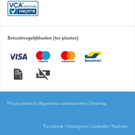
Betaalmogelijkheden (ter plaatse)
Privacy beleid
|
Algemene voorwaarden
|
Sitemap
Facebook
|
Instagram
|
LinkedIn
|
Youtube