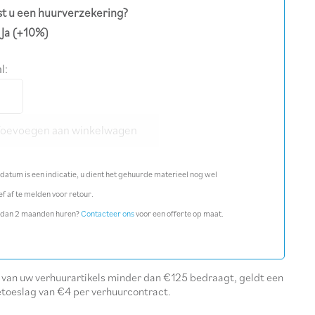
t u een huurverzekering?
Ja
(+10%)
l:
laar
ssioneel
Toevoegen aan winkelwagen
datum is een indicatie, u dient het gehuurde materieel nog wel
ef af te melden voor retour.
l
 dan 2 maanden huren?
Contacteer ons
voor een offerte op maat.
l
l van uw verhuurartikels minder dan €125 bedraagt, geldt een
etoeslag van €4 per verhuurcontract.