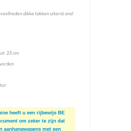
veelheden dikke takken uiterst snel
tot 23 cm
 worden
tor
ine heeft u een rijbewijs BE
cument om zeker te zijn dat
van aanhangwagens met een