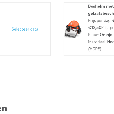
Boshelm met
gelaatsbesc
Prijs per dag:
€12,50
Prijs 
Selecteer data
Kleur:
Oranje
Materiaal:
Hog
(HDPE)
en