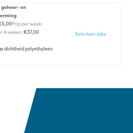
 gehoor- en
herming
€5,00
Prijs per week:
per 4 weken:
€37,00
Selecteer data
e dichtheid polyethyleen