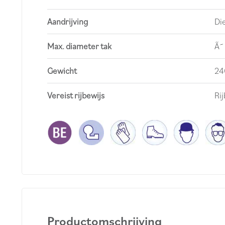
Aandrijving
Di
Max. diameter tak
Ã˜
Gewicht
24
Vereist rijbewijs
Rij
Productomschrijving