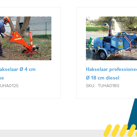
akselaar Ø 4 cm
Hakselaar professionee
ne
Ø 18 cm diesel
TUHA0125
SKU:
TUHA0180