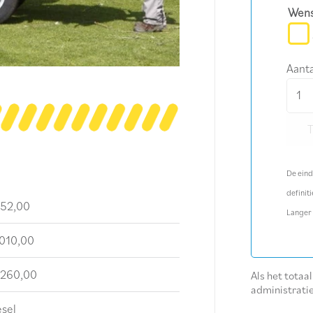
Wens
Aanta
Hakse
profe
tot
Ø
23
De eind
cm
definiti
diese
52,00
Langer
aanta
010,00
260,00
Als het totaa
administrati
esel