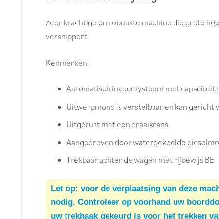
Zeer krachtige en robuuste machine die grote hoe
versnippert.
Kenmerken:
Automatisch invoersysteem met capaciteit 
Uitwerpmond is verstelbaar en kan gericht
Uitgerust met een draaikrans.
Aangedreven door watergekoelde dieselmo
Trekbaar achter de wagen met rijbewijs BE
Let op: voor de verplaatsing van deze mach
nodig. Controleer op voorhand uw boorddo
uw trekhaak gekeurd is voor het trekken 