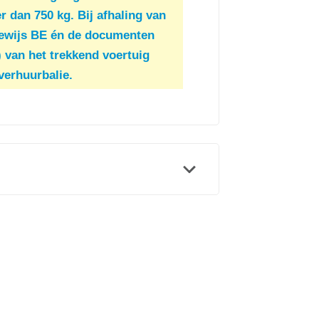
dan 750 kg. Bij afhaling van
jbewijs BE én de documenten
) van het trekkend voertuig
verhuurbalie.