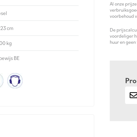
Al onze prijze
verbruiksgoe
esel
voorbehoud v
 23 cm
De prijscalc
voordeliger h
huur en geen
00 kg
bewijs BE
Pro