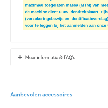
maximaal toegelaten massa (MTM) van meer 
de machine dient u uw identiteitskaart, ri
(verzekeringsbewijs en identificatieverslag
voor te leggen bij het aanmelden aan onze 
Meer informatie & FAQ's
Aanbevolen accessoires