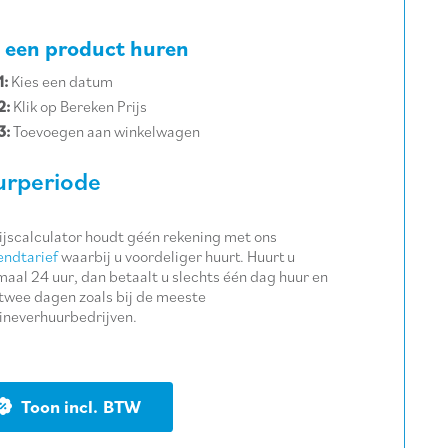
 een product huren
1:
Kies een datum
2:
Klik op Bereken Prijs
3:
Toevoegen aan winkelwagen
rperiode
ijscalculator houdt géén rekening met ons
ndtarief
waarbij u voordeliger huurt. Huurt u
aal 24 uur, dan betaalt u slechts één dag huur en
twee dagen zoals bij de meeste
neverhuurbedrijven.
BTW