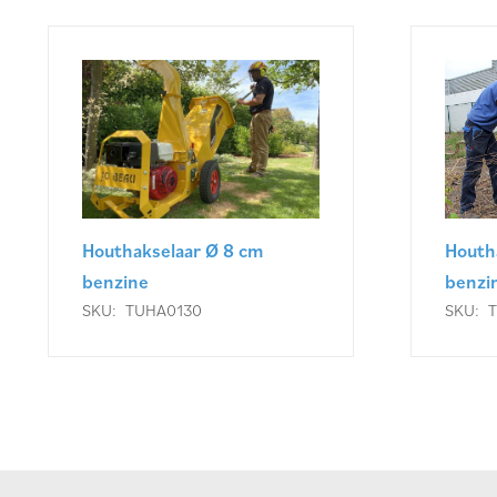
Houthakselaar Ø 8 cm
Houth
benzine
benzi
SKU:
TUHA0130
SKU: