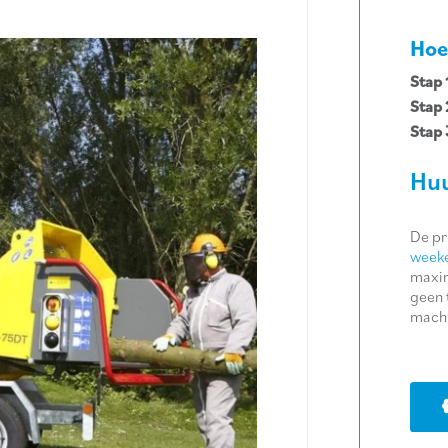
Hoe
Stap 
Stap 
Stap 
Huu
De pr
weeke
maxim
geen 
machi