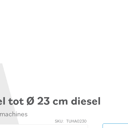
l tot Ø 23 cm diesel
nmachines
SKU:
TUHA0230