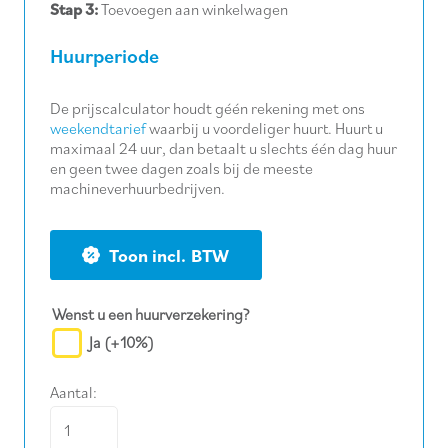
Stap 3:
Toevoegen aan winkelwagen
Huurperiode
De prijscalculator houdt géén rekening met ons
weekendtarief
waarbij u voordeliger huurt. Huurt u
maximaal 24 uur, dan betaalt u slechts één dag huur
en geen twee dagen zoals bij de meeste
machineverhuurbedrijven.
BTW
Wenst u een huurverzekering?
Ja
(+10%)
Aantal:
Vochtmeter
(contact)