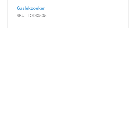
Metaal- en draaddetector
SKU:
DVDI0120