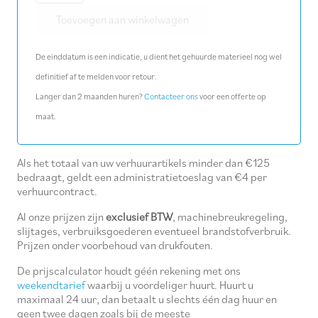
Toevoegen aan winkelwagen
aantal
De einddatum is een indicatie, u dient het gehuurde materieel nog wel
definitief af te melden voor retour.
Langer dan 2 maanden huren?
Contacteer ons
voor een offerte op
maat.
Als het totaal van uw verhuurartikels minder dan €125
bedraagt, geldt een administratietoeslag van €4 per
verhuurcontract.
Al onze prijzen zijn
exclusief BTW
, machinebreukregeling,
slijtages, verbruiksgoederen eventueel brandstofverbruik.
Prijzen onder voorbehoud van drukfouten.
De prijscalculator houdt géén rekening met ons
weekendtarief
waarbij u voordeliger huurt. Huurt u
maximaal 24 uur, dan betaalt u slechts één dag huur en
geen twee dagen zoals bij de meeste