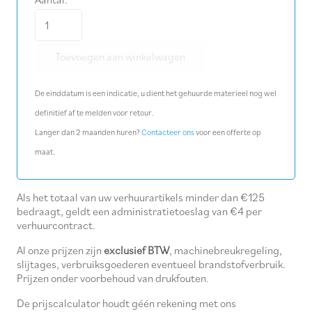
Stut
0,70-
Toevoegen aan winkelwagen
1,10
m
De einddatum is een indicatie, u dient het gehuurde materieel nog wel
(rood)
definitief af te melden voor retour.
aantal
Langer dan 2 maanden huren?
Contacteer ons
voor een offerte op
maat.
Als het totaal van uw verhuurartikels minder dan €125
bedraagt, geldt een administratietoeslag van €4 per
verhuurcontract.
Al onze prijzen zijn
exclusief BTW
, machinebreukregeling,
slijtages, verbruiksgoederen eventueel brandstofverbruik.
Prijzen onder voorbehoud van drukfouten.
De prijscalculator houdt géén rekening met ons