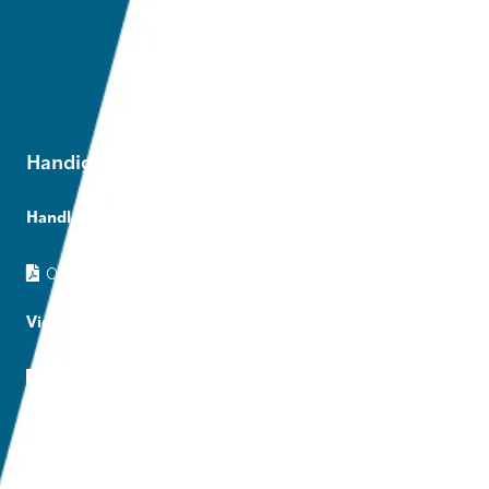
Handige links
Handleidingen
Omkeerfrees 70 cm
Video's
Productdemonstratie omkeerfrees