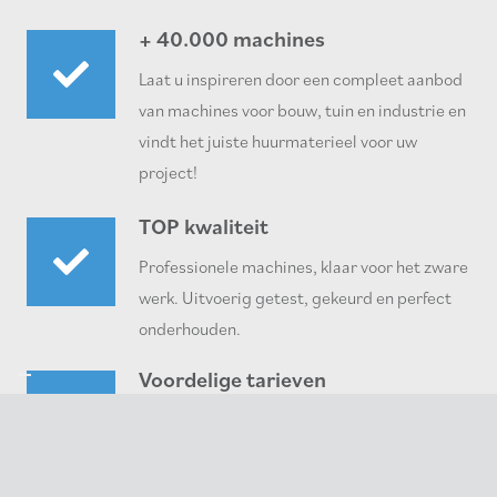
+ 40.000 machines
Laat u inspireren door een compleet aanbod
van machines voor bouw, tuin en industrie en
vindt het juiste huurmaterieel voor uw
project!
TOP kwaliteit
Professionele machines, klaar voor het zware
werk. Uitvoerig getest, gekeurd en perfect
onderhouden.
Voordelige tarieven
U krijgt de beste prijs-kwaliteitsverhouding.
Daarvoor rekent u op onze transparante en
scherpe prijzen.