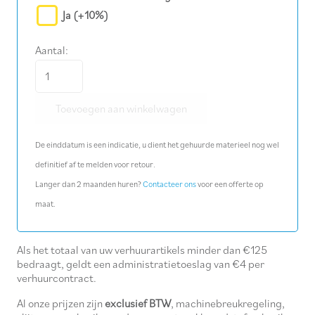
Ja
(+10%)
Aantal:
Omkeerfrees
70
Toevoegen aan winkelwagen
cm
voor
De einddatum is een indicatie, u dient het gehuurde materieel nog wel
hydrostatische
definitief af te melden voor retour.
trekker
Langer dan 2 maanden huren?
Contacteer ons
voor een offerte op
aantal
maat.
Als het totaal van uw verhuurartikels minder dan €125
bedraagt, geldt een administratietoeslag van €4 per
verhuurcontract.
Al onze prijzen zijn
exclusief BTW
, machinebreukregeling,