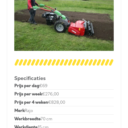
Specificaties
Prijs per dag
€
69
Prijs per week
€276,00
Prijs per 4 weken
€828,00
Merk
Rajo
Werkbreedte
70 cm
Werkdiepte
15 cm