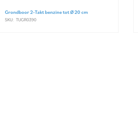
Grondboor op neuswiel benzine tot Ø 35 cm
SKU:
TUGR0325