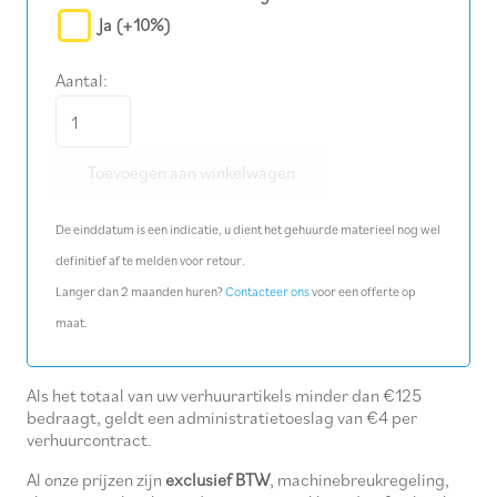
Ja
(+10%)
Aantal:
Horizontale
grondboor
Toevoegen aan winkelwagen
handbediend
Ø
De einddatum is een indicatie, u dient het gehuurde materieel nog wel
16
definitief af te melden voor retour.
cm
Langer dan 2 maanden huren?
Contacteer ons
voor een offerte op
aantal
maat.
Als het totaal van uw verhuurartikels minder dan €125
bedraagt, geldt een administratietoeslag van €4 per
verhuurcontract.
Al onze prijzen zijn
exclusief BTW
, machinebreukregeling,