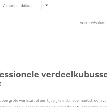
Aucun résultat.
essionele verdeelkubusse
f
 een grote werfstart of een tijdelijke installatie moet stroom 
tegorie vindt u verdeelkubussen te huur die ontworpen zijn voor