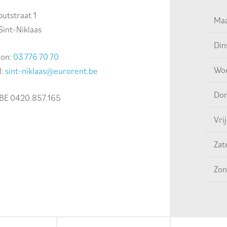
utstraat 1
Ma
Sint-Niklaas
Din
oon:
03 776 70 70
Wo
l:
sint-niklaas@eurorent.be
Do
BE 0420.857.165
Vri
Zat
Zon