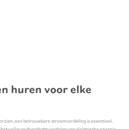
n huren voor elke
voorzien, een betrouwbare stroomverdeling is essentieel.
 het veilig en doordacht verdelen van elektrische energie