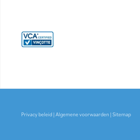
Privacy beleid
|
Algemene voorwaarden
|
Sitemap