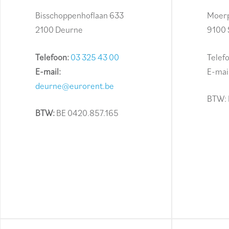
Bisschoppenhoflaan 633
Moerp
2100 Deurne
9100 
Telefoon:
03 325 43 00
Telef
E-mail:
E-mai
deurne@eurorent.be
BTW: 
BTW:
BE 0420.857.165