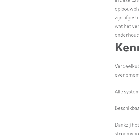
op bouwpla
zijn afgest
wat het ve
onderhoude
Ken
Verdeelkubu
evenement
Alle syste
Beschikbaa
Dankzij he
stroomvoo