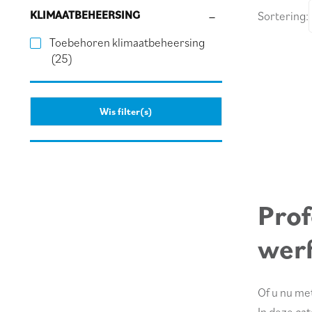
KLIMAATBEHEERSING
Sortering:
Toebehoren klimaatbeheersing
(25)
Wis filter(s)
Prof
wer
Of u nu met
In deze ca