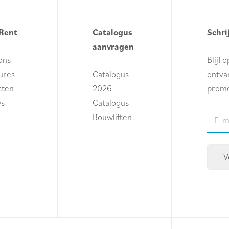
Rent
Catalogus
Schri
aanvragen
ons
Blijf 
ures
Catalogus
ontvan
cten
2026
promo
ws
Catalogus
E-
Bouwliften
maila
(Requi