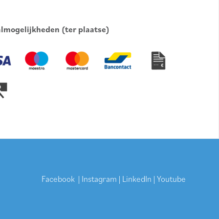
lmogelijkheden (ter plaatse)
Facebook
|
Instagram
|
LinkedIn
|
Youtube