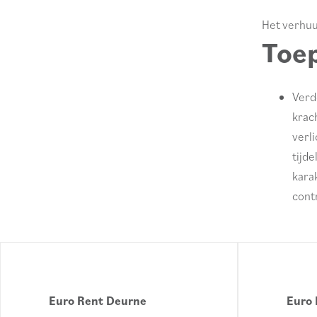
Het verhuu
Toep
Verd
krac
verli
tijd
karak
contr
Euro Rent Deurne
Euro 