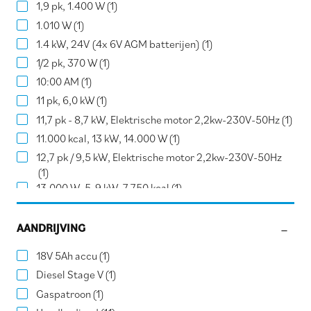
1,9 pk, 1.400 W
(1)
1.010 W
(1)
1.4 kW, 24V (4x 6V AGM batterijen)
(1)
1/2 pk, 370 W
(1)
10:00 AM
(1)
11 pk, 6,0 kW
(1)
11,7 pk - 8,7 kW, Elektrische motor 2,2kw-230V-50Hz
(1)
11.000 kcal, 13 kW, 14.000 W
(1)
12,7 pk / 9,5 kW, Elektrische motor 2,2kw-230V-50Hz
(1)
13.000 W, 5-9 kW, 7.750 kcal
(1)
18,2 pk
(1)
2,2 kW, 4,8 pk
(1)
AANDRIJVING
2,4 kW, 3,2 pk
(1)
18V 5Ah accu
(1)
2.200 W, 230 V
(2)
Diesel Stage V
(1)
2.800 W
(1)
Gaspatroon
(1)
20,4 pk
(1)