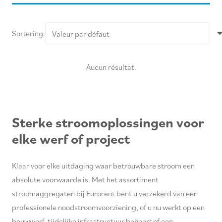
4,7 pk
(1)
4,8 pk
(1)
Sortering:
5 pk
(1)
5,5 pk
(4)
5,6 pk
(1)
Aucun résultat.
6 pk
(2)
13 pk
(4)
15 pk
(1)
19 pk
(1)
Sterke stroomoplossingen voor
20 pk
(2)
elke werf of project
24,8 pk
(1)
28 pk
(1)
Klaar voor elke uitdaging waar betrouwbare stroom een
31 pk
(2)
absolute voorwaarde is. Met het assortiment
46 pk
(1)
stroomaggregaten bij Eurorent bent u verzekerd van een
48 pk
(3)
professionele noodstroomvoorziening, of u nu werkt op een
60 pk
(1)
bouwwerf, tijdelijke infrastructuur beheert of een