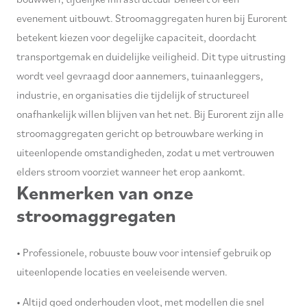
0,52 kW
(1)
evenement uitbouwt. Stroomaggregaten huren bij Eurorent
160 A
(1)
betekent kiezen voor degelijke capaciteit, doordacht
1,1 kW , 230 V
(3)
transportgemak en duidelijke veiligheid. Dit type uitrusting
1,15 kW , 230 V
(1)
wordt veel gevraagd door aannemers, tuinaanleggers,
1,3 kW , 230 V
(1)
industrie, en organisaties die tijdelijk of structureel
1,35 kW , 230 V
(1)
1,4 kW / 1,9 pk
(1)
onafhankelijk willen blijven van het net. Bij Eurorent zijn alle
1,5 kW , 230 V
(4)
stroomaggregaten gericht op betrouwbare werking in
1,6 kW, 230 V
(1)
uiteenlopende omstandigheden, zodat u met vertrouwen
1,7 kW , 230 V
(1)
elders stroom voorziet wanneer het erop aankomt.
Kenmerken van onze
1,8 kW
(1)
2 kW , 230 V
(1)
stroomaggregaten
2,2 kW
(1)
2,3 kW , 230 V
(1)
• Professionele, robuuste bouw voor intensief gebruik op
2,5 kW , 230 V
(1)
uiteenlopende locaties en veeleisende werven.
3 kW , 230 V
(2)
3,2 kW , 230 V
(1)
• Altijd goed onderhouden vloot, met modellen die snel