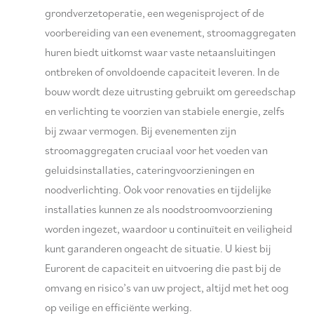
1.050 W
(3)
grondverzetoperatie, een wegenisproject of de
1.100 W
(2)
voorbereiding van een evenement, stroomaggregaten
1100 W , 230 V
(1)
huren biedt uitkomst waar vaste netaansluitingen
1.150 W
(2)
ontbreken of onvoldoende capaciteit leveren. In de
1.250 W
(3)
bouw wordt deze uitrusting gebruikt om gereedschap
1.340 W
(1)
en verlichting te voorzien van stabiele energie, zelfs
1.400 W
(5)
bij zwaar vermogen. Bij evenementen zijn
1.600 W
(2)
stroomaggregaten cruciaal voor het voeden van
1.700 W
(1)
geluidsinstallaties, cateringvoorzieningen en
1.800 W
(5)
noodverlichting. Ook voor renovaties en tijdelijke
2.600 W
(2)
installaties kunnen ze als noodstroomvoorziening
2.700 W
(1)
worden ingezet, waardoor u continuïteit en veiligheid
3.100 W
(2)
kunt garanderen ongeacht de situatie. U kiest bij
3.240 W
(1)
Eurorent de capaciteit en uitvoering die past bij de
3.400 W , 230 V
(1)
omvang en risico’s van uw project, altijd met het oog
20.000 W
(1)
op veilige en efficiënte werking.
3 kVA
(1)