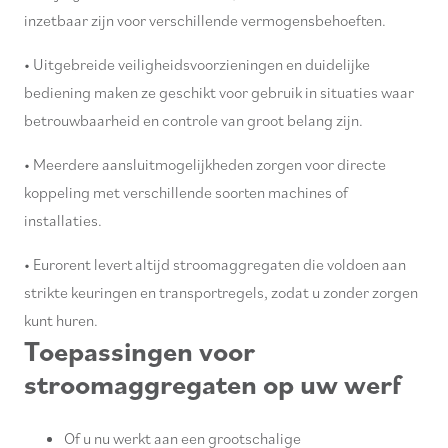
3,5 kW / 4,8 pk
(1)
inzetbaar zijn voor verschillende vermogensbehoeften.
3,6 kW (5,5 pk)
(1)
• Uitgebreide veiligheidsvoorzieningen en duidelijke
3,7 kW , 400V
(1)
bediening maken ze geschikt voor gebruik in situaties waar
5,3 kW
(1)
betrouwbaarheid en controle van groot belang zijn.
36,50 kW
(1)
55 kW
(1)
• Meerdere aansluitmogelijkheden zorgen voor directe
210 W , 230 V
(1)
koppeling met verschillende soorten machines of
250 W
(1)
installaties.
300 W
(1)
370 W , 230 V
(1)
• Eurorent levert altijd stroomaggregaten die voldoen aan
400 W
(1)
strikte keuringen en transportregels, zodat u zonder zorgen
560 W
(1)
kunt huren.
Toepassingen voor
570 W
(1)
650 W
(1)
stroomaggregaten op uw werf
750 W
(5)
1.000 W
(5)
Of u nu werkt aan een grootschalige